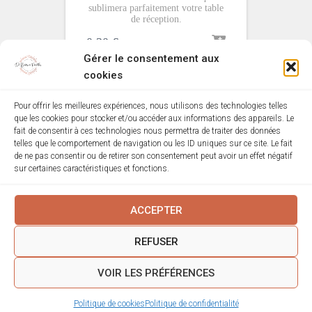
sublimera parfaitement votre table
de réception.
0,30
€
Gérer le consentement aux
cookies
Pour offrir les meilleures expériences, nous utilisons des technologies telles
que les cookies pour stocker et/ou accéder aux informations des appareils. Le
MENTIONS LÉGALES
POLITIQUE DE COOKIES (EU)
fait de consentir à ces technologies nous permettra de traiter des données
telles que le comportement de navigation ou les ID uniques sur ce site. Le fait
de ne pas consentir ou de retirer son consentement peut avoir un effet négatif
MON COMPTE
VALIDATION DE LA COMMANDE
sur certaines caractéristiques et fonctions.
CONDITIONS GÉNÉRALES
ACCEPTER
CONDITIONS GÉNÉRALES DE LOCATION
REFUSER
POLITIQUE DE CONFIDENTIALITÉ
VOIR LES PRÉFÉRENCES
© De Bulles à Paillettes
de-bulles-a-paillettes.fr
Politique de cookies
Politique de confidentialité