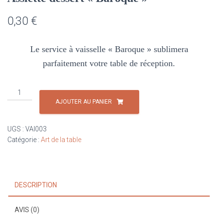
0,30
€
Le service à vaisselle « Baroque » sublimera
parfaitement votre table de réception.
quantité
de
AJOUTER AU PANIER
Assiette
dessert
UGS :
VAI003
"Baroque"
Catégorie :
Art de la table
DESCRIPTION
AVIS (0)