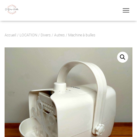
OUVRI
Accueil
/
LOCATION
/
Divers
/
Autres
/ Machine à bulles