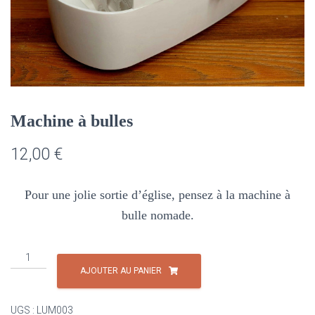
Machine à bulles
12,00
€
Pour une jolie sortie d’église, pensez à la machine à
bulle nomade.
quantité
de
AJOUTER AU PANIER
Machine
à
UGS :
LUM003