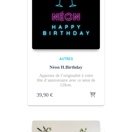
AUTRES
Néon H.Birthday
Apportez de l’originalité à votre
fête d’anniversaire avec ce néon de
120cm.
39,90
€