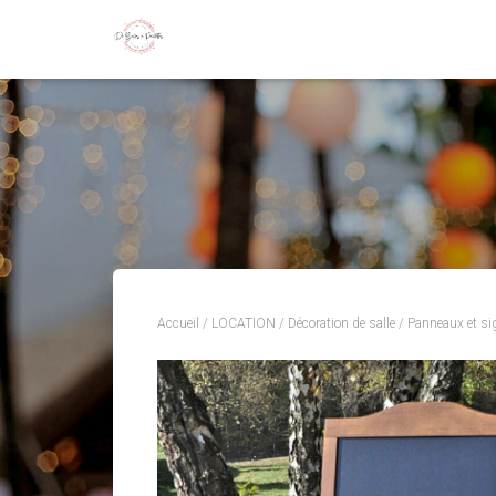
Accueil
/
LOCATION
/
Décoration de salle
/
Panneaux et si