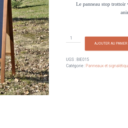
Le panneau stop trottoir
ani
quantité
de
AJOUTER AU PANIER
panneau
stop
UGS :
BIE015
trottoir
Catégorie :
Panneaux et signalétiq