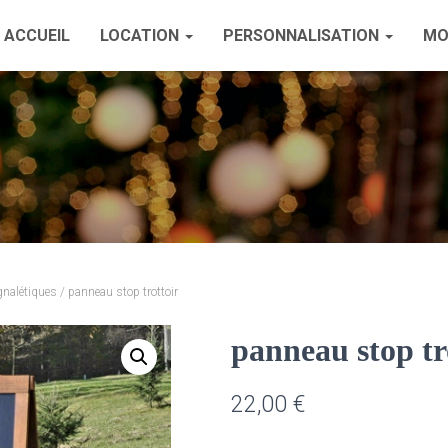
ACCUEIL
LOCATION
PERSONNALISATION
MO
gnalétiques
/ panneau stop trottoir
panneau stop tr
22,00
€