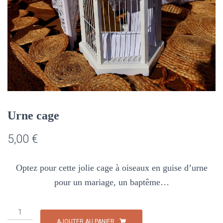
Urne cage
5,00
€
Optez pour cette jolie cage à oiseaux en guise d’urne
pour un mariage, un baptême…
quantité
de
AJOUTER AU PANIER