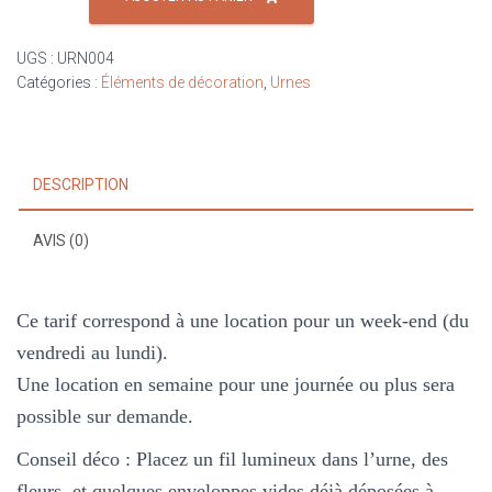
Urne
cage
UGS :
URN004
Catégories :
Éléments de décoration
,
Urnes
DESCRIPTION
AVIS (0)
Ce tarif correspond à une location pour un week-end (du
vendredi au lundi).
Une location en semaine pour une journée ou plus sera
possible sur demande.
Conseil déco :
Placez un fil lumineux dans l’urne, des
fleurs, et quelques enveloppes vides déjà déposées à