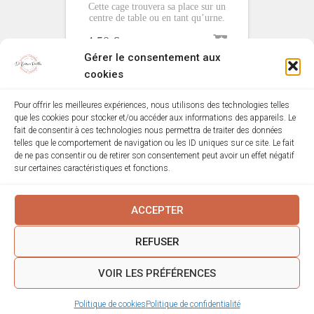
Cette cage trouvera sa place sur un
centre de table ou en tant qu’urne.
4,50
€
Gérer le consentement aux
cookies
Pour offrir les meilleures expériences, nous utilisons des technologies telles
que les cookies pour stocker et/ou accéder aux informations des appareils. Le
MENTIONS LÉGALES
POLITIQUE DE COOKIES (EU)
fait de consentir à ces technologies nous permettra de traiter des données
telles que le comportement de navigation ou les ID uniques sur ce site. Le fait
de ne pas consentir ou de retirer son consentement peut avoir un effet négatif
MON COMPTE
VALIDATION DE LA COMMANDE
sur certaines caractéristiques et fonctions.
CONDITIONS GÉNÉRALES
ACCEPTER
CONDITIONS GÉNÉRALES DE LOCATION
REFUSER
POLITIQUE DE CONFIDENTIALITÉ
VOIR LES PRÉFÉRENCES
© De Bulles à Paillettes
de-bulles-a-paillettes.fr
Politique de cookies
Politique de confidentialité