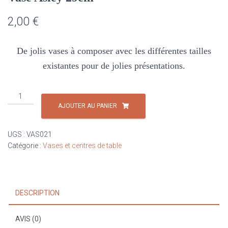
2,00
€
De jolis vases à composer avec les différentes tailles
existantes pour de jolies présentations.
quantité
de
AJOUTER AU PANIER
Vase
Asley
UGS :
VAS021
29cm
Catégorie :
Vases et centres de table
DESCRIPTION
AVIS (0)