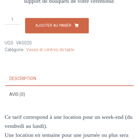
support de bouquets de votre cérémonie.
quantité
de
AJOUTER AU PANIER
Vase
JEANNE
UGS :
VAS020
Beige
Catégorie :
Vases et centres de table
DESCRIPTION
AVIS (0)
Ce tarif correspond à une location pour un week-end (du
vendredi au lundi).
Une location en semaine pour une journée ou plus sera